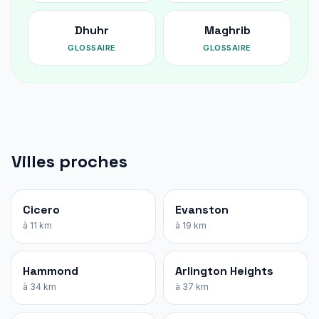
Dhuhr
Maghrib
GLOSSAIRE
GLOSSAIRE
Villes proches
Cicero
Evanston
à 11 km
à 19 km
Hammond
Arlington Heights
à 34 km
à 37 km