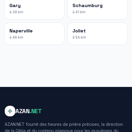
Gary
Schaumburg
à 39 km
à 41 km
Naperville
Joliet
à 46 km
à 54 km
AZAN
.NET
AZAN.NET fournit des heures de prière précises, la direction
de la Qibla et du contenu islamique pour les musulmans du