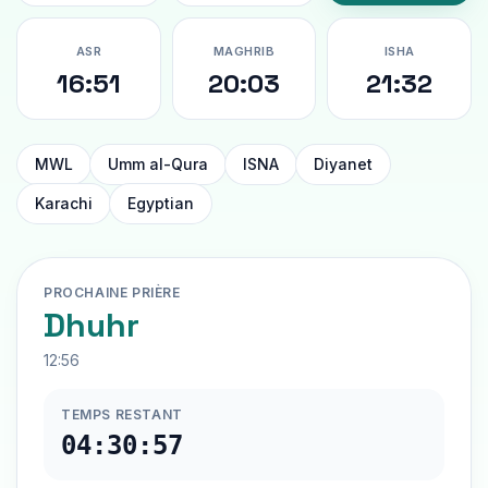
ASR
MAGHRIB
ISHA
16:51
20:03
21:32
MWL
Umm al-Qura
ISNA
Diyanet
Karachi
Egyptian
PROCHAINE PRIÈRE
Dhuhr
12:56
TEMPS RESTANT
04:30:56