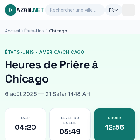
AZAN
.NET
FR
Accueil
États-Unis
Chicago
ÉTATS-UNIS • AMERICA/CHICAGO
Heures de Prière à
Chicago
6 août 2026 — 21 Safar 1448 AH
FAJR
LEVER DU
DHUHR
SOLEIL
04:20
12:56
05:49