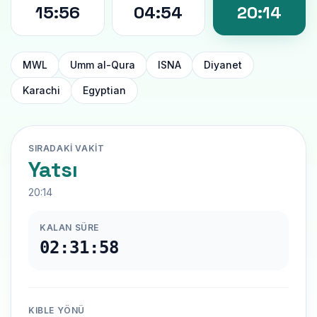
15:56
04:54
20:14
MWL
Umm al-Qura
ISNA
Diyanet
Karachi
Egyptian
SIRADAKI VAKIT
Yatsı
20:14
KALAN SÜRE
02:31:58
KIBLE YÖNÜ