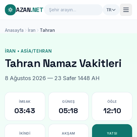
AZAN
.NET
TR
Anasayfa
İran
Tahran
İRAN • ASIA/TEHRAN
Tahran Namaz Vakitleri
8 Ağustos 2026 — 23 Safer 1448 AH
İMSAK
GÜNEŞ
ÖĞLE
03:43
05:18
12:10
İKINDI
AKŞAM
YATSI