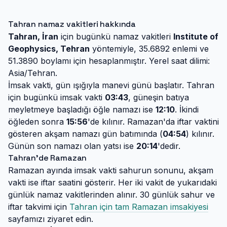
Tahran namaz vakitleri hakkında
Tahran, İran
için bugünkü namaz vakitleri
Institute of
Geophysics, Tehran
yöntemiyle, 35.6892 enlemi ve
51.3890 boylamı için hesaplanmıştır. Yerel saat dilimi:
Asia/Tehran.
İmsak vakti, gün ışığıyla manevi günü başlatır. Tahran
için bugünkü imsak vakti
03:43
, güneşin batıya
meyletmeye başladığı öğle namazı ise
12:10
. İkindi
öğleden sonra
15:56
'de kılınır. Ramazan'da iftar vaktini
gösteren akşam namazı gün batımında (
04:54
) kılınır.
Günün son namazı olan yatsı ise
20:14
'dedir.
Tahran'de Ramazan
Ramazan ayında imsak vakti sahurun sonunu, akşam
vakti ise iftar saatini gösterir. Her iki vakit de yukarıdaki
günlük namaz vakitlerinden alınır. 30 günlük sahur ve
iftar takvimi için
Tahran için tam Ramazan imsakiyesi
sayfamızı ziyaret edin.