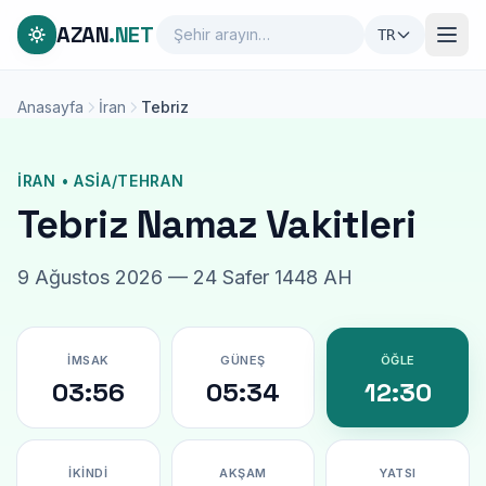
AZAN
.NET
TR
Anasayfa
İran
Tebriz
İRAN • ASIA/TEHRAN
Tebriz Namaz Vakitleri
9 Ağustos 2026 — 24 Safer 1448 AH
İMSAK
GÜNEŞ
ÖĞLE
03:56
05:34
12:30
İKINDI
AKŞAM
YATSI