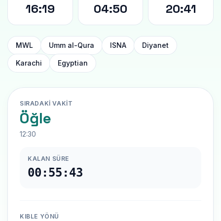
16:19
04:50
20:41
MWL
Umm al-Qura
ISNA
Diyanet
Karachi
Egyptian
SIRADAKI VAKIT
Öğle
12:30
KALAN SÜRE
00:55:42
KIBLE YÖNÜ