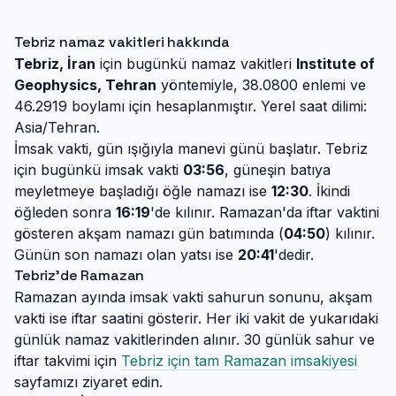
Tebriz namaz vakitleri hakkında
Tebriz, İran
için bugünkü namaz vakitleri
Institute of
Geophysics, Tehran
yöntemiyle, 38.0800 enlemi ve
46.2919 boylamı için hesaplanmıştır. Yerel saat dilimi:
Asia/Tehran.
İmsak vakti, gün ışığıyla manevi günü başlatır. Tebriz
için bugünkü imsak vakti
03:56
, güneşin batıya
meyletmeye başladığı öğle namazı ise
12:30
. İkindi
öğleden sonra
16:19
'de kılınır. Ramazan'da iftar vaktini
gösteren akşam namazı gün batımında (
04:50
) kılınır.
Günün son namazı olan yatsı ise
20:41
'dedir.
Tebriz'de Ramazan
Ramazan ayında imsak vakti sahurun sonunu, akşam
vakti ise iftar saatini gösterir. Her iki vakit de yukarıdaki
günlük namaz vakitlerinden alınır. 30 günlük sahur ve
iftar takvimi için
Tebriz için tam Ramazan imsakiyesi
sayfamızı ziyaret edin.